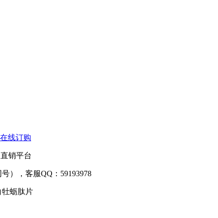
在线订购
厂家直销平台
信同号），客服QQ：59193978
白牡蛎肽片