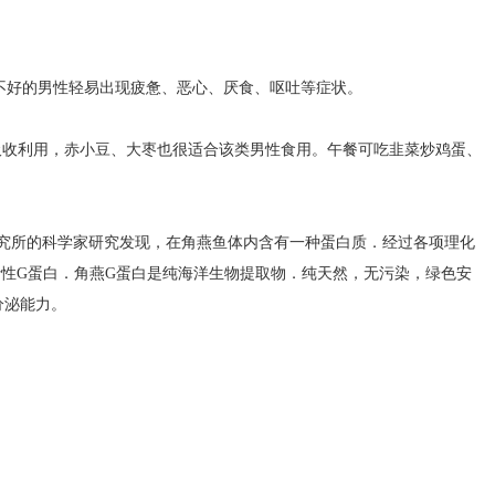
不好的男性轻易出现疲惫、恶心、厌食、呕吐等症状。
吸收利用，赤小豆、大枣也很适合该类男性食用。午餐可吃韭菜炒鸡蛋、
研究所的科学家研究发现，在角燕鱼体内含有一种蛋白质．经过各项理化
活性G蛋白．角燕G蛋白是纯海洋生物提取物．纯天然，无污染，绿色安
分泌能力。