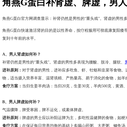
角燕G蛋白补肾虚、脾虚，男人
角燕G蛋白官方网调查显示：补肾仍然是男性的“重头戏”。肾虚的男性
角燕G蛋白快速激活肾的目的是以性养命，按疗程服用可彻底康复阳痿
复到十年前的水平。
A、男人肾虚如何补？
补肾仍然是男性的“重头戏”。肾虚的男性多表现为腰酸、肢冷、腿软、
进补原则：
对于肾虚的男性，进补应多吃鱼、虾、牡蛎和韭菜等食物。
物，适当摄入营养丰富、温肾填精、产热量高、易于消化的食物，如羊
食疗方案：
当归生姜羊肉汤：当归20克，生姜30克，羊肉500克，黄
B、男人脾虚如何补？
气温骤降，脾受寒困，脾不运化，或素体脾虚。
进补原则：
脾虚的男士应以补阳运脾为主，多吃性温健脾的食物，如粳
食疗方案：
在保证每日营养均衡的基础上多喝山药粥、大枣粥、鲫鱼汤