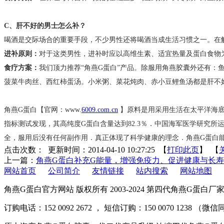
C、肝不好的男士怎么补？
喝酒是交际场合的重要手段，不少男性还将喝酒当成生活习惯之一。在
进补原则：
对于这类男性，进补时应以高维生素、适宜热量及蛋白食物
食疗方案：
我们顶力推荐“角燕G蛋白”产品。除服用角燕胶囊外还有
菠菜牛肉丝、西红柿蛋汤。小米粥、菜花炖肉、赤小豆鲤鱼汤都是肝不
角燕G蛋白【官网：www.
6009.com.cn
】原料是用采用生活在太平洋海底
指标测试发现，其高纯度G蛋白含量达到82.3％．中国海军医学研究
全，服用后没有任何副作用．真正体现了科学健康的理念．角燕G蛋白
点击次数：
更新时间：2014-04-10 10:27:25 【
打印此页
】 【
上一篇：
角燕G蛋白补充G能量，增强免疫力、促进健康与长寿
网站首页
公司简介
友情链接
站内搜索
网站地图
角燕G蛋白官方网站 版权所有 2003-2024 第四代角燕G蛋白
订购电话：152 0092 2672 ， 短信订购：150 0070 1238 （微