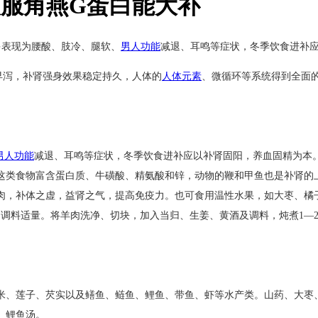
服角燕G蛋白能大补
多表现为腰酸、肢冷、腿软、
男人功能
减退、耳鸣等症状，冬季饮食进补
早泻，补肾强身效果稳定持久，人体的
人体元素
、微循环等系统得到全面的
男人功能
减退、耳鸣等症状，冬季饮食进补应以补肾固阳，养血固精为本
这类食物富含蛋白质、牛磺酸、精氨酸和锌，动物的鞭和甲鱼也是补肾的
肉，补体之虚，益肾之气，提高免疫力。也可食用温性水果，如大枣、橘
酒、调料适量。将羊肉洗净、切块，加入当归、生姜、黄酒及调料，炖煮1—
米、莲子、芡实以及鳝鱼、鲢鱼、鲤鱼、带鱼、虾等水产类。山药、大枣
、鲤鱼汤。