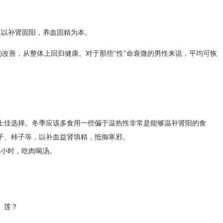
应以补肾固阳，养血固精为本。
改善，从整体上回归健康。对于那些"性"命衰微的男性来说，平均可恢
。
上佳选择。冬季应该多食用一些偏于温热性非常是能够温补肾阳的食
子、柿子等，以补血益肾填精，抵御寒邪。
2小时，吃肉喝汤。
、莲？