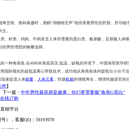
觥筹交错、推杯换盏时，酒精“润物细无声”地伤害着男性的肝脏。肝功能
为主。
：鱼类、虾类、鸡肉、牛肉富含人体所需要的蛋白质、氨基酸，且易被人体
好的男性理想的晚餐选择。
的一种角燕鱼,在4000米海底高压,低温，缺氧的环境下，中国海军医学
所运用国际领先的超低温离心萃取技术，成功地从角燕鱼体内提取出小分子
能迅速促进人体
能量
，
人体元素
，性腺
机能
的增殖再生，增强性腺器官的
关闭
】
下一篇：
中年男性最容易亚健康，你们更需要服"角燕G蛋白“
在线订购
厂家直销平台
信同号），客服QQ：59193978